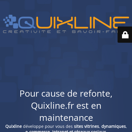
Pour cause de refonte,
Quixline.fr est en
maintenance
Quixline
développe pour vous des
sites vitrines
,
dynamiques
,
e-commerce, intranet et réseaux sociaux
.