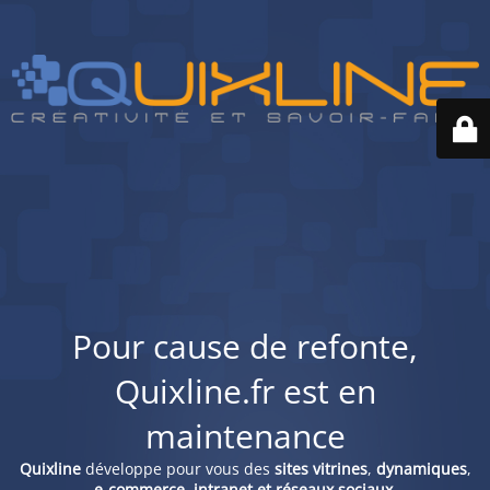
Pour cause de refonte,
Quixline.fr est en
maintenance
Quixline
développe pour vous des
sites vitrines
,
dynamiques
,
e-commerce, intranet et réseaux sociaux
.