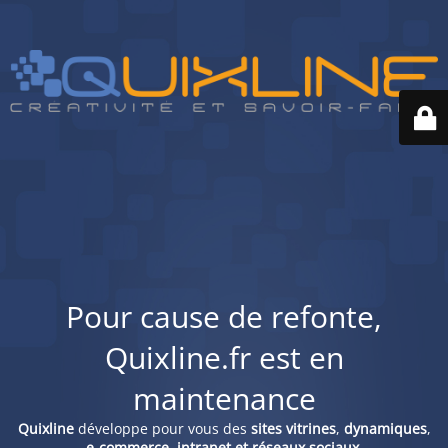
Pour cause de refonte,
Quixline.fr est en
maintenance
Quixline
développe pour vous des
sites vitrines
,
dynamiques
,
e-commerce, intranet et réseaux sociaux
.